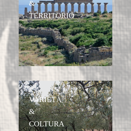
&
TERRITORIO
VARIETÀ
&
COLTURA