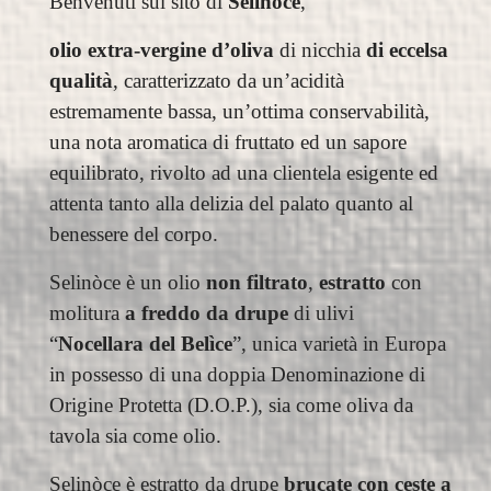
Benvenuti sul sito di
Selinòce
,
olio extra-vergine d’oliva
di nicchia
di eccelsa
qualità
, caratterizzato da un’acidità
estremamente bassa, un’ottima conservabilità,
una nota aromatica
di fruttato ed un
sapore
equilibrato
, rivolto ad una clientela esigente ed
attenta tanto alla delizia del palato quanto al
benessere del corpo.
Selinòce è un olio
non filtrato
,
estratto
con
molitura
a freddo
da drupe
di ulivi
“
Nocellara del Belìce
”, unica varietà in Europa
in possesso di una doppia Denominazione di
Origine Protetta (D.O.P.), sia come oliva da
tavola sia come olio.
Selinòce
è estratto da drupe
brucate con ceste a